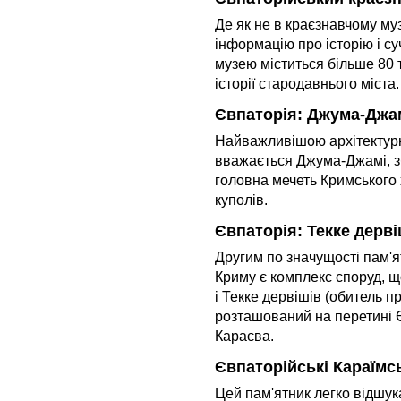
Де як не в краєзнавчому м
інформацію про історію і с
музею міститься більше 80 
історії стародавнього міста.
Євпаторія: Джума-Джа
Найважливішою архітектур
вважається Джума-Джамі, зб
головна мечеть Кримського 
куполів.
Євпаторія: Текке дерв
Другим по значущості пам'я
Криму є комплекс споруд, 
і Текке дервішів (обитель п
розташований на перетині Є
Караєва.
Євпаторійські Караїмсь
Цей пам'ятник легко відшук