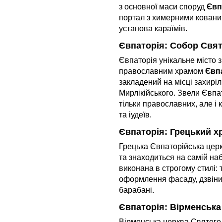
з основної маси споруд
Євп
портал з химерними ковани
установа караїмів.
Євпаторія: Собор Свя
Євпаторія унікальне місто з
православним храмом
Євп
закладений на місці захирі
Мирлікійського. Звели Євпа
тільки православних, але і
та іудеїв.
Євпаторія: Грецький х
Грецька Євпаторійська церк
та знаходиться на самій н
виконана в строгому стилі: т
оформлення фасаду, дзвіниц
барабані.
Євпаторія: Вірменська
Вірменська церква Святого