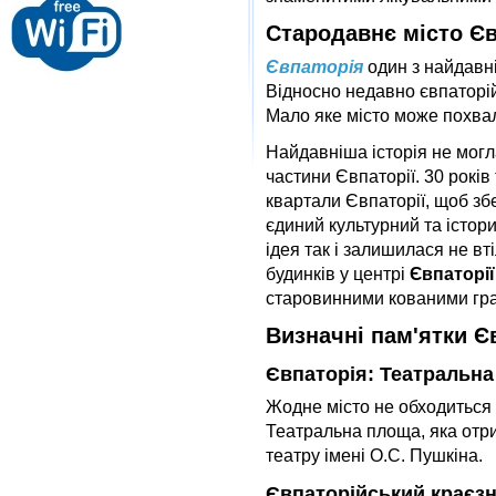
Стародавнє місто Є
Євпаторія
один з найдавні
Відносно недавно євпаторій
Мало яке місто може похва
Найдавніша історія не могл
частини Євпаторії. 30 років
квартали Євпаторії, щоб зб
єдиний культурний та істор
ідея так і залишилася не в
будинків у центрі
Євпаторі
старовинними кованими гра
Визначні пам'ятки Є
Євпаторія: Театральн
Жодне місто не обходиться 
Театральна площа, яка отри
театру імені О.С. Пушкіна.
Євпаторійський краєз