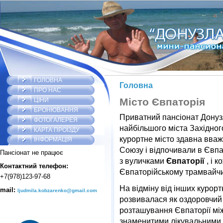
ГОЛОВНА
Головна
ПРО НАС
Місто Євпаторія
ЦІНИ
БРОНЮВАННЯ
Приватний пансіонат Донузл
ФОТОГАЛЕРЕЯ
найбільшого міста Західног
КАРТА ПРОЇЗДУ
курортне місто здавна вважа
ІНФОРМАЦІЯ
Союзу і відпочивали в Євпа
Пансіонат не працює
з вуличками
Євпаторії
, і 
Контактний телефон:
Євпаторійському трамвайчи
+7(978)123-97-68
На відміну від інших курор
mail:
ljudmila.kobzarenko@gmail.com
розвивалася як оздоровчий
розташування Євпаторії мі
знаменитими лікувальними в