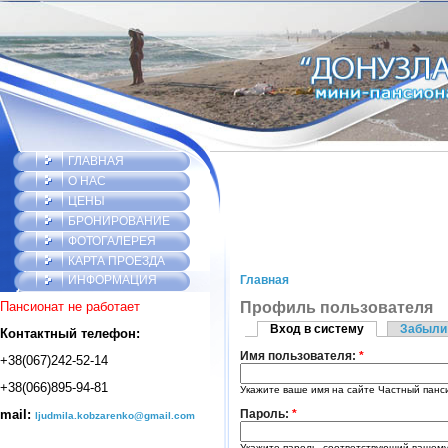
ГЛАВНАЯ
О НАС
ЦЕНЫ
БРОНИРОВАНИЕ
ФОТОГАЛЕРЕЯ
КАРТА ПРОЕЗДА
ИНФОРМАЦИЯ
Главная
Пансионат не работает
Профиль пользователя
Вход в систему
Забыли
Контактный телефон:
Имя пользователя:
*
+38(067)242-52-14
+38(066)895-94-81
Укажите ваше имя на сайте Частный панс
mail:
Пароль:
*
ljudmila.kobzarenko@gmail.com
Укажите пароль, соответствующий вашему