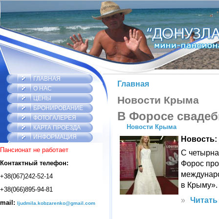
ГЛАВНАЯ
Главная
О НАС
Новости Крыма
ЦЕНЫ
БРОНИРОВАНИЕ
В Форосе сваде
ФОТОГАЛЕРЕЯ
Новости Крыма
КАРТА ПРОЕЗДА
ИНФОРМАЦИЯ
Новость:
Пансионат не работает
С четырна
Форос про
Контактный телефон:
междунар
+38(067)242-52-14
в Крыму».
+38(066)895-94-81
»
Читать
mail:
ljudmila.kobzarenko@gmail.com