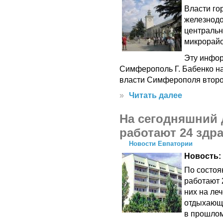
Власти го
железнодо
центральн
микрорайо
Эту инфо
Симферополь Г. Бабенко н
власти Симферополя второ
»
Читать далее
На сегодняшний 
работают 24 здр
Новости Евпатории
Новость:
По состоя
работают 
них на ле
отдыхающи
в прошлом