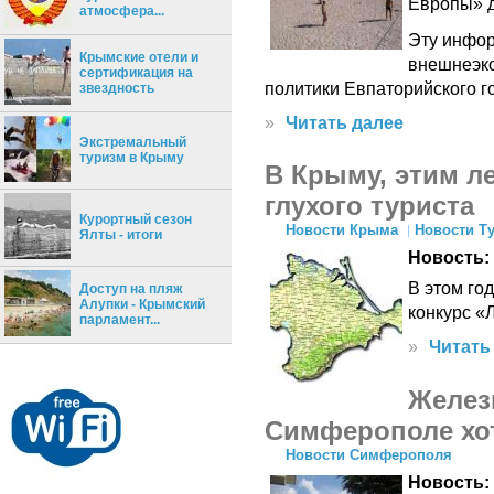
Европы» д
атмосфера...
Эту инфор
Крымские отели и
внешнеэко
сертификация на
политики Евпаторийского г
звездность
»
Читать далее
Экстремальный
туризм в Крыму
В Крыму, этим л
глухого туриста
Курортный сезон
Новости Крыма
Новости Т
Ялты - итоги
Новость:
В этом го
Доступ на пляж
Алупки - Крымский
конкурс «Л
парламент...
»
Читать
Желез
Симферополе хот
Новости Симферополя
Новость: