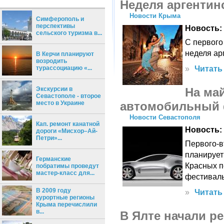
Неделя аргентинс
Новости Крыма
Симферополь и
перспективы
Новость:
сельского туризма в...
С первого
неделя ар
В Керчи планируют
возродить
»
Читать
турассоциацию «...
На ма
Экскурсии в
Севастополе - второе
автомобильный 
место в Украине
Новости Севастополя
Кап. ремонт канатной
Новость:
дороги «Мисхор–Ай-
Петри»...
Первого-в
планирует
Германские
Красных 
побратимы проведут
мастер-класс для...
фестиваль
В 2009 году
»
Читать
курортные регионы
Крыма перечислили
в...
В Ялте начали р