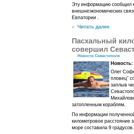
Эту информацию сообщил н
внешнеэкономических связе
Евпатории .
»
Читать далее
Пасхальный кил
совершил Севас
Новости Севастополя
Новость:
Олег Софя
пловец" с
заплыв че
Севастопо
Михайловс
затопленным кораблям.
По информации полученной 
километровое расстояние з
море составила 9 градусов.