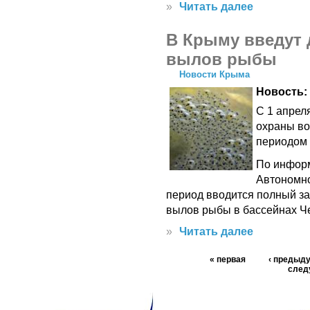
»
Читать далее
В Крыму введут 
вылов рыбы
Новости Крыма
Новость:
С 1 апрел
охраны во
периодом 
По информ
Автономно
период вводится полный з
вылов рыбы в бассейнах Че
»
Читать далее
« первая
‹ предыд
след