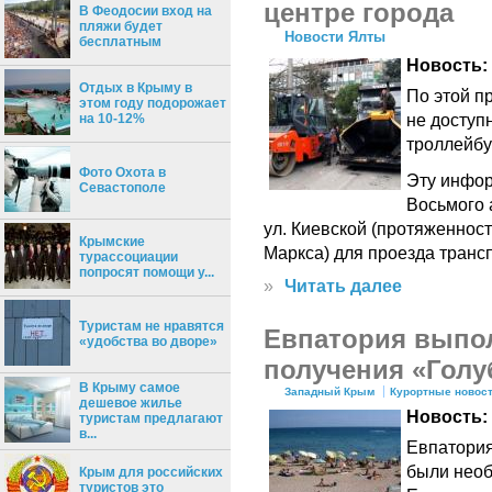
центре города
В Феодосии вход на
пляжи будет
Новости Ялты
бесплатным
Новость:
Отдых в Крыму в
По этой пр
этом году подорожает
не доступ
на 10-12%
троллейбу
Фото Охота в
Эту инфор
Севастополе
Восьмого 
ул. Киевской (протяженнос
Крымские
Маркса) для проезда трансп
турассоциации
попросят помощи у...
»
Читать далее
Туристам не нравятся
Евпатория выпол
«удобства во дворе»
получения «Голу
В Крыму самое
Западный Крым
Курортные новос
дешевое жилье
Новость:
туристам предлагают
в...
Евпатория
были необ
Крым для российских
туристов это