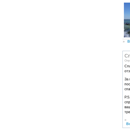
»
В
Сп
Опу
Сп
отз
За
пос
спа
P.S
спр
ваш
тре
»
В