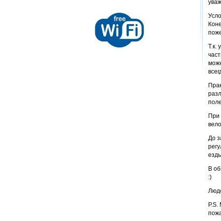
уваж
Усло
Коне
поже
Т.к.
част
можн
всег
Прак
разл
поле
При 
вело
До з
рег
езды
В об
:)
Людо
P.S.
пожа