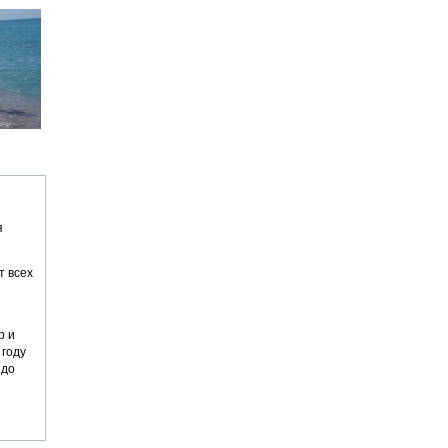
я
т всех
р и
 году
 до