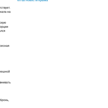
en
ua
Новости Крыма
тствует.
нала на
тскую
Порции
ался
ересная
спешной
авнивать
 бронь,