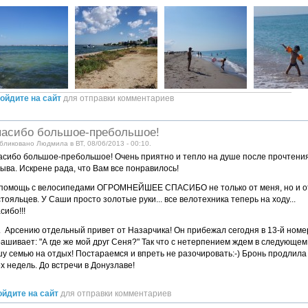
ойдите на сайт
для отправки комментариев
асибо большое-пребольшое!
бликовано Людмила в ВТ, 08/06/2013 - 00:10.
асибо большое-пребольшое! Очень приятно и тепло на душе после прочтени
ыва. Искрене рада, что Вам все понравилось!
 помощь с велосипедами ОГРОМНЕЙШЕЕ СПАСИБО не только от меня, но и о
тояльцев. У Саши просто золотые руки... все велотехника теперь на ходу...
сибо!!!
. Арсению отдельный привет от Назарчика! Он прибежал сегодня в 13-й номе
ашивает: "А где же мой друг Сеня?" Так что с нетерпением ждем в следующем
у семью на отдых! Постараемся и впреть не разочировать:-) Бронь продлила
х недель. До встречи в Донузлаве!
ойдите на сайт
для отправки комментариев