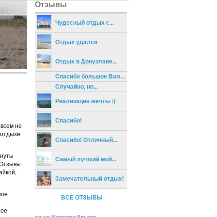
Отзывы
Чудесный отдых с...
Отдых удался
Отдых в Донузлаве...
Спасибо большое Вам...
Случайно, но...
Реализация мечты :)
Спасибо!
овсем не
 отдыхе
Спасибо! Отличный...
инуты
Самый лучший мой...
 Отзывы
яйкой,
Замечательный отдых!
ное
ВСЕ ОТЗЫВЫ
,
шое