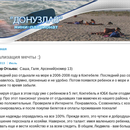
вная
ализация мечты :)
013
Июль
ор Отзыва:
Саша, Галя, Арсений(номер 13)
едний раз отдыхали на море в 2006-2008 году в Коктебеле. Последний раз с
авилось. Шумно, грязненько и не удобно. Потом появился ребенок и о море и
акое то время забыли.
ируя отдых в этом году уже с ребенком в 5 лет, Коктебель и ЮБК были отодв
у. Про этот пансионат узнали от отдыхавших там мамочек из нашего района.
ко положительные. Проверили в Интернете. Понравилось. Созвонились с хоз
онировались и после покупки билетов и оплаты проживания поехали!
ши надежды оправдались на все 100%. Прежде всего, это чуткое и добродуш
шение персонала и хозяйки. Наверное, это талант: имея маленького ребенка
вать еще и вести хозяйство и за всем следить. В общем, Людмила - вам боль