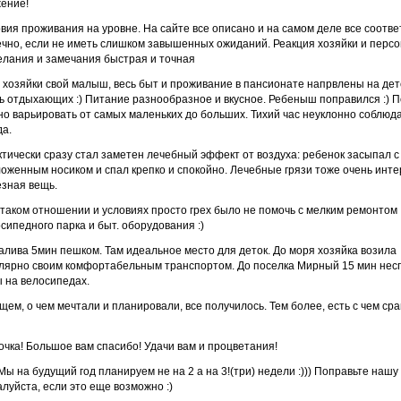
ение!
вия проживания на уровне. На сайте все описано и на самом деле все соотве
чно, если не иметь слишком завышенных ожиданий. Реакция хозяйки и персо
лания и замечания быстрая и точная
 у хозяйки свой малыш, весь быт и проживание в пансионате напрвлены на де
ь отдыхающих :) Питание разнообразное и вкусное. Ребеныш поправился :) 
о варьировать от самых маленьких до больших. Тихий час неуклонно соблюд
да.
тически сразу стал заметен лечебный эффект от воздуха: ребенок засыпал с
оженным носиком и спал крепко и спокойно. Лечебные грязи тоже очень инт
зная вещь.
таком отношении и условиях просто грех было не помочь с мелким ремонтом
сипедного парка и быт. оборудования :)
алива 5мин пешком. Там идеальное место для деток. До моря хозяйка возила
улярно своим комфортабельным транспортом. До поселка Мирный 15 мин не
 на велосипедах.
щем, о чем мечтали и планировали, все получилось. Тем более, есть с чем ср
чка! Большое вам спасибо! Удачи вам и процветания!
 Мы на будущий год планируем не на 2 а на 3!(три) недели :))) Поправьте нашу
луйста, если это еще возможно :)