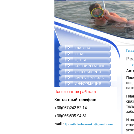
ГЛАВНАЯ
Гла
О НАС
Ре
ЦЕНЫ
2
БРОНИРОВАНИЕ
Авт
ФОТОГАЛЕРЕЯ
Посл
КАРТА ПРОЕЗДА
понр
ИНФОРМАЦИЯ
на к
Пансионат не работает
План
Контактный телефон:
сраз
толь
+38(067)242-52-14
забр
+38(066)895-94-81
И на
mail:
ljudmila.kobzarenko@gmail.com
отно
успе