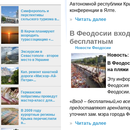
Автономной республики Кры
конференции в Ялте.
Симферополь и
перспективы
»
Читать далее
сельского туризма в...
В Феодосии вход
В Керчи планируют
возродить
бесплатным
турассоциацию «...
Новости Феодосии
Экскурсии в
Новость:
Севастополе - второе
место в Украине
В Феодос
на пляжи
Кап. ремонт канатной
дороги «Мисхор–Ай-
Эту инфор
Петри»...
Феодосия 
Феодосии.
Германские
побратимы проведут
мастер-класс для...
«
Вход – бесплатный,но вс
предоставляют арендато
В 2009 году
уточнил зам. мэра города Ф
курортные регионы
Крыма перечислили
»
Читать далее
в...