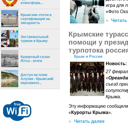
атмосфера...
игра для 
«Фото Охо
Крымские отели и
сертификация на
»
Читать
звездность
Крымские турас
Экстремальный
помощи у презид
туризм в Крыму
турпотока росси
Крым и Россия
Курортный сезон
Ялты - итоги
Новость:
27 феврал
Доступ на пляж
«
Ореанда
Алупки - Крымский
парламент...
съезд пр
сопутств
Крыма.
Эту информацию сообщили
«
Курорты Крыма
».
»
Читать далее