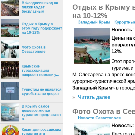
В Феодосии вход на
Отдых в Крыму в
пляжи будет
бесплатным
на 10-12%
Западный Крым
Курортные
Отдых в Крыму в
этом году подорожает
Новость:
на 10-12%
Цены на 
возрасту
Фото Охота в
12%.
Севастополе
Этот прог
Крымские
туризма и
турассоциации
М. Слесарева на пресс-ко
попросят помощи у...
курортно-туристической яр
Западный Крым
» в город
Туристам не нравятся
«удобства во дворе»
»
Читать далее
В Крыму самое
Фото Охота в Се
дешевое жилье
туристам предлагают
Новости Севастополя
в...
Новость:
Крым для российских
Десятого 
туристов это