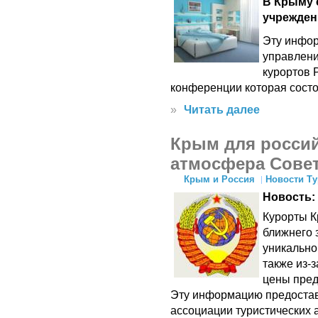
В Крыму 
учрежден
Эту инфор
управлени
курортов 
конференции которая состо
»
Читать далее
Крым для россий
атмосфера Сове
Крым и Россия
Новости Т
Новость:
Курорты К
ближнего 
уникально
также из-
цены пред
Эту информацию предостав
ассоциации туристических 