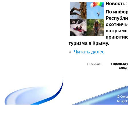
Новость:
По инфор
Республи
охотничь
на крымс
принятию
туризма в Крыму.
»
Читать далее
« первая
‹ предыд
след