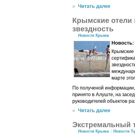
»
Читать далее
Крымские отели 
звездность
Новости Крыма
Новость:
Крымские 
сертифик
звездност
междунаро
марте этог
По полученой информации,
принято в Алуште, на засе
руководителей объектов р
»
Читать далее
Экстремальный 
Новости Крыма
Новости Т