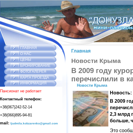
ГЛАВНАЯ
Главная
О НАС
Новости Крыма
ЦЕНЫ
БРОНИРОВАНИЕ
В 2009 году кур
ФОТОГАЛЕРЕЯ
перечислили в ка
КАРТА ПРОЕЗДА
ИНФОРМАЦИЯ
Новости Крыма
Пансионат не работает
Новость:
Контактный телефон:
В 2009 г
+38(067)242-52-14
перечисл
2,3 млрд 
+38(066)895-94-81
больше, ч
mail:
ljudmila.kobzarenko@gmail.com
Это сообщ